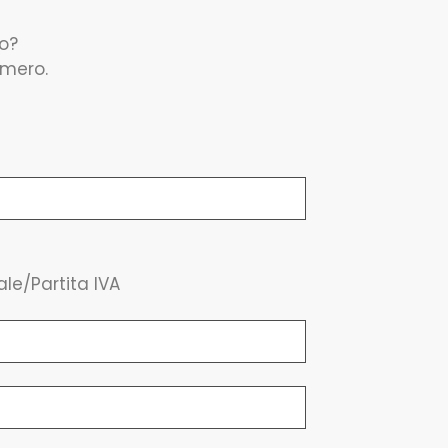
to?
umero.
ale/Partita IVA