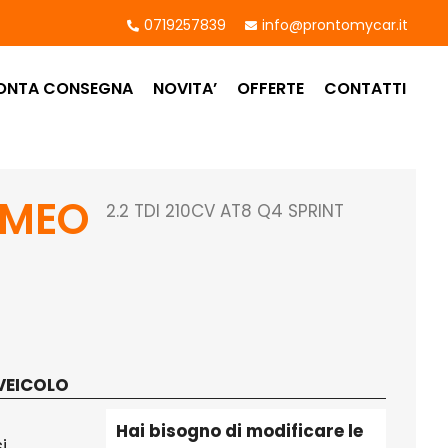
0719257839
info@prontomycar.it
ONTA CONSEGNA
NOVITA’
OFFERTE
CONTATTI
OMEO
2.2 TDI 210CV AT8 Q4 SPRINT
VEICOLO
Hai bisogno di modificare le
i