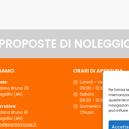
 PROPOSTE DI NOLEGGI
SIAMO
ORARI DI APERTURA
ale
:
Lunedì - Venerdì
rdano Bruno 26
09:00 - 12:30 | 15:30 - 19:
Per fornire 
igallia (AN)
Sabato
memorizzare
09:00 - 12:30
queste tecn
navigazione
erativa
:
Domenica
può influir
rdano Bruno 81
Chiuso
igallia (AN)
fo@prontomycar.it
Accetta