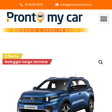
0719257839
info@prontomycar.it
Offerta
Noleggio lungo termine