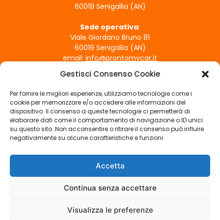
e
60019 Senigallia (AN)
v
e
Sede operativa
:
Viale Giordano Bruno 81
e
60019 Senigallia (AN)
s
email:
info@prontomycar.it
s
Gestisci Consenso Cookie
e
ORARI DI APERTURA
r
Per fornire le migliori esperienze, utilizziamo tecnologie come i
Lunedì - Venerdì
e
cookie per memorizzare e/o accedere alle informazioni del
09:00 - 12:30 | 15:30 - 19:30
dispositivo. Il consenso a queste tecnologie ci permetterà di
l
Sabato
elaborare dati come il comportamento di navigazione o ID unici
a
su questo sito. Non acconsentire o ritirare il consenso può influire
09:00 - 12:30
s
negativamente su alcune caratteristiche e funzioni.
Domenica
c
Chiuso
i
Accetta
SEGUICI SUI SOCIAL
a
t
Continua senza accettare
o
Visualizza le preferenze
v
COPYRIGHT © PRONTO MY CAR – P.IVA 02820520423 –
PRIVACY