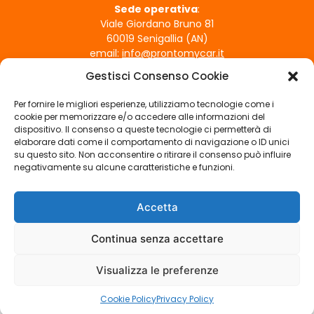
e
Sede operativa
:
Viale Giordano Bruno 81
e
60019 Senigallia (AN)
s
email:
info@prontomycar.it
s
Gestisci Consenso Cookie
e
ORARI DI APERTURA
r
Per fornire le migliori esperienze, utilizziamo tecnologie come i
Lunedì - Venerdì
e
cookie per memorizzare e/o accedere alle informazioni del
09:00 - 12:30 | 15:30 - 19:30
dispositivo. Il consenso a queste tecnologie ci permetterà di
l
Sabato
elaborare dati come il comportamento di navigazione o ID unici
a
su questo sito. Non acconsentire o ritirare il consenso può influire
09:00 - 12:30
s
negativamente su alcune caratteristiche e funzioni.
Domenica
c
Chiuso
i
Accetta
SEGUICI SUI SOCIAL
a
t
Continua senza accettare
o
Visualizza le preferenze
v
COPYRIGHT © PRONTO MY CAR – P.IVA 02820520423 –
PRIVACY
u
POLICY
|
COOKIE POLICY
|
CREDITS
Cookie Policy
Privacy Policy
o