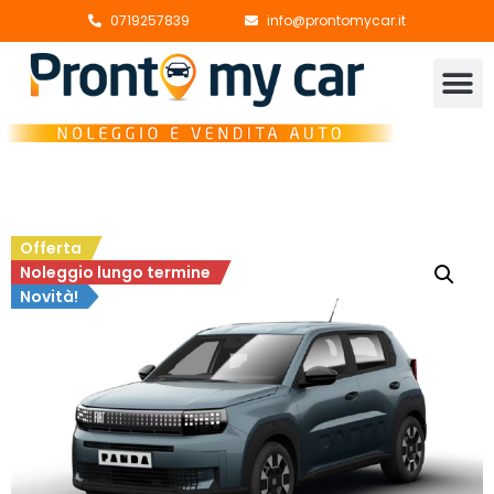
0719257839
info@prontomycar.it
Offerta
Noleggio lungo termine
Novità!