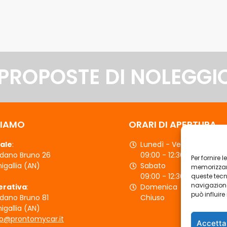
 PROPOSTE DI NOLEGGI
SIAMO
ORARI DI APERTURA
ale
:
Lunedì - Venerdì
rdano Bruno 26
09:00 - 12:30 | 15:30 - 19:
Per fornire 
igallia (AN)
Sabato
memorizzare
09:00 - 12:30
queste tecn
navigazione
erativa
:
Domenica
può influir
rdano Bruno 81
Chiuso
igallia (AN)
fo@prontomycar.it
Accetta