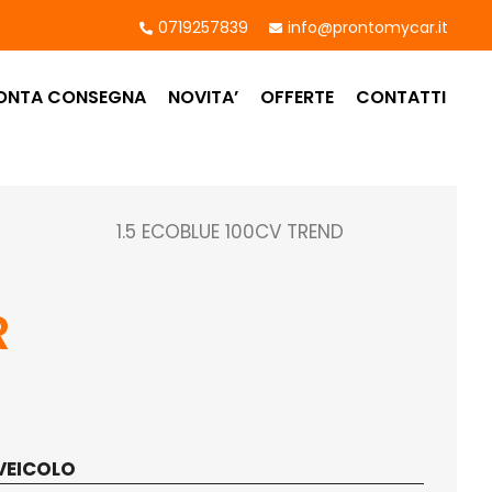
0719257839
info@prontomycar.it
ONTA CONSEGNA
NOVITA’
OFFERTE
CONTATTI
1.5 ECOBLUE 100CV TREND
R
VEICOLO