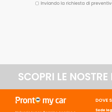
Inviando la richiesta di preventiv
Q
u
e
s
SCOPRI LE NOSTRE
t
o
c
a
DOVE 
m
p
Sede leg