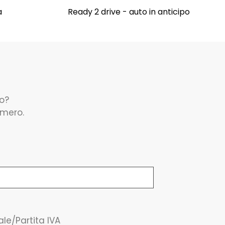
a
Ready 2 drive - auto in anticipo
to?
umero.
ale/Partita IVA