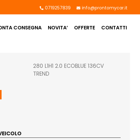
0719257839
info@prontomycar.it
ONTA CONSEGNA
NOVITA’
OFFERTE
CONTATTI
280 L1H1 2.0 ECOBLUE 136CV
TREND
M
VEICOLO