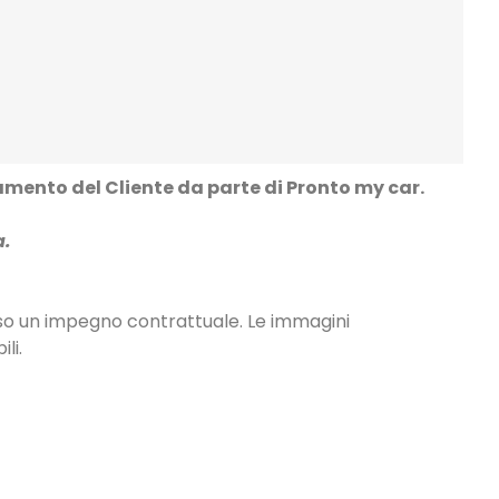
damento del Cliente da parte di Pronto my car.
a.
so un impegno contrattuale. Le immagini
li.