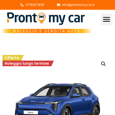
0719257839
info@prontomycar.it
Offerta
Noleggio lungo termine