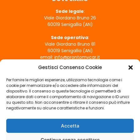
o
Sede legale
:
d
Viale Giordano Bruno 26
e
60019 Senigallia (AN)
v
e
Sede operativa
:
Viale Giordano Bruno 81
e
60019 Senigallia (AN)
s
email:
info@prontomycar.it
s
Gestisci Consenso Cookie
e
ORARI DI APERTURA
r
Per fornire le migliori esperienze, utilizziamo tecnologie come i
Lunedì - Venerdì
e
cookie per memorizzare e/o accedere alle informazioni del
09:00 - 12:30 | 15:30 - 19:30
dispositivo. Il consenso a queste tecnologie ci permetterà di
l
Sabato
elaborare dati come il comportamento di navigazione o ID unici
a
su questo sito. Non acconsentire o ritirare il consenso può influire
09:00 - 12:30
s
negativamente su alcune caratteristiche e funzioni.
Domenica
c
Chiuso
i
Accetta
SEGUICI SUI SOCIAL
a
t
Continua senza accettare