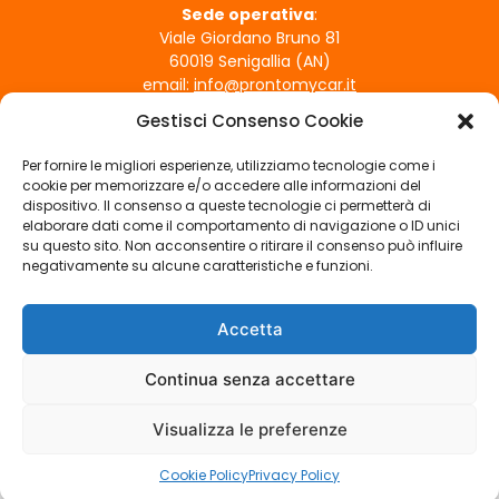
e
Sede operativa
:
Viale Giordano Bruno 81
e
60019 Senigallia (AN)
s
email:
info@prontomycar.it
s
Gestisci Consenso Cookie
e
ORARI DI APERTURA
r
Per fornire le migliori esperienze, utilizziamo tecnologie come i
Lunedì - Venerdì
e
cookie per memorizzare e/o accedere alle informazioni del
09:00 - 12:30 | 15:30 - 19:30
dispositivo. Il consenso a queste tecnologie ci permetterà di
l
Sabato
elaborare dati come il comportamento di navigazione o ID unici
a
su questo sito. Non acconsentire o ritirare il consenso può influire
09:00 - 12:30
s
negativamente su alcune caratteristiche e funzioni.
Domenica
c
Chiuso
i
Accetta
SEGUICI SUI SOCIAL
a
t
Continua senza accettare
o
Visualizza le preferenze
v
COPYRIGHT © PRONTO MY CAR – P.IVA 02820520423 –
PRIVACY
u
POLICY
|
COOKIE POLICY
|
CREDITS
Cookie Policy
Privacy Policy
o