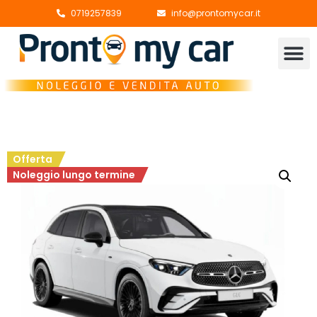
0719257839
info@prontomycar.it
Offerta
Noleggio lungo termine