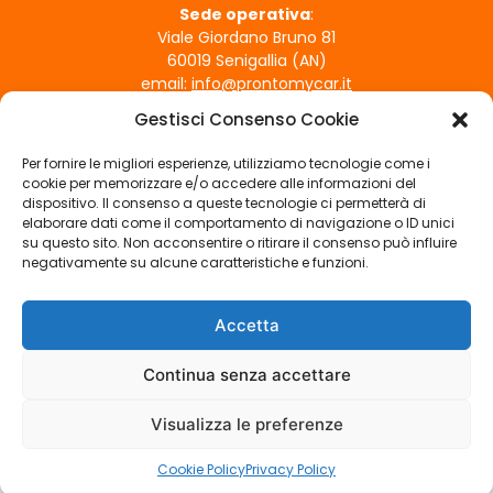
e
Sede operativa
:
Viale Giordano Bruno 81
e
60019 Senigallia (AN)
s
email:
info@prontomycar.it
s
Gestisci Consenso Cookie
e
ORARI DI APERTURA
r
Per fornire le migliori esperienze, utilizziamo tecnologie come i
Lunedì - Venerdì
e
cookie per memorizzare e/o accedere alle informazioni del
09:00 - 12:30 | 15:30 - 19:30
dispositivo. Il consenso a queste tecnologie ci permetterà di
l
Sabato
elaborare dati come il comportamento di navigazione o ID unici
a
su questo sito. Non acconsentire o ritirare il consenso può influire
09:00 - 12:30
s
negativamente su alcune caratteristiche e funzioni.
Domenica
c
Chiuso
i
Accetta
SEGUICI SUI SOCIAL
a
t
Continua senza accettare
o
Visualizza le preferenze
v
COPYRIGHT © PRONTO MY CAR – P.IVA 02820520423 –
PRIVACY
u
POLICY
|
COOKIE POLICY
|
CREDITS
Cookie Policy
Privacy Policy
o