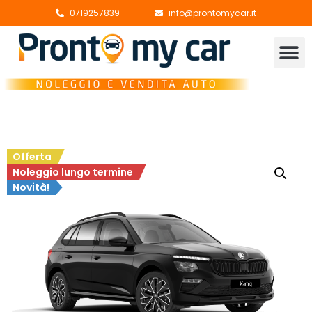
0719257839
info@prontomycar.it
Offerta
Noleggio lungo termine
Novità!